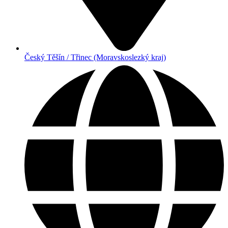
Český Těšín / Třinec (Moravskoslezký kraj)